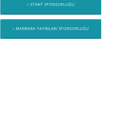
STANT SPONSORLUĞU
MARMARA YAYINLARI SPONSORLUĞU