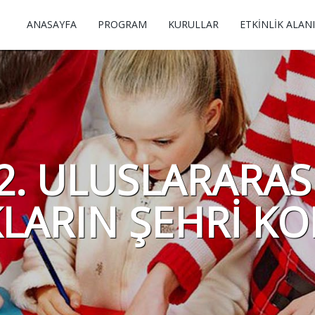
ANASAYFA
PROGRAM
KURULLAR
ETKİNLİK ALANI
2. ULUSLARARAS
LARIN ŞEHRİ KO