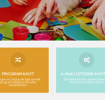
PROGRAM
KAYIT OL!
Program detayına buradan
Etkinliklerimizden sürekli habe
PROGRAM KAYIT
e-Mail LİSTESİNE KAYI
ulaşabilirsiniz.
olmak için mailinizi ekleyin.
gre ve Çalıştay ile ilgili ayrıntılı
Etkinliklerimizden sürekli habe
program detayına buradan
DETAYLI BİLGİ
olmak için mailinizi ekleyin.
DETAYLI BİLGİ
ulaşabilirsiniz.